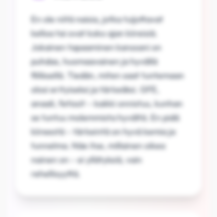
En ole niitä naisia, jotka tuijottavat
kelloa tai ovat koko ajan kiireisiä.
Jokainen tapaaminen kanssani on
puhdas, huomaavainen ja hyvällä
fiiliksellä. Tiedän, miten saat tuntemaan
olosi erityiseksi ja tärkeäksi. GFE,
anaali, fetissit – kaikki onnistuu, kunhan
se tuntuu molemmista hyvältä. En pidä
kiireestä – tärkeintä on hyvä kemia ja
tunnelma. Näe itse, millainen oikea
nainen on – ei yllätyksiä, vain
rehellisyyttä.