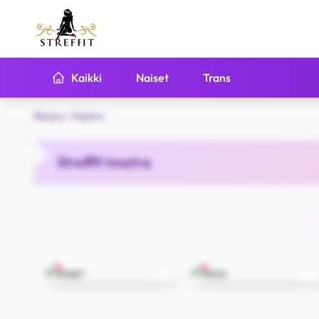
Kaikki
Naiset
Trans
Etusivu
/
Imatra
Streffit Imatra
Kaari
Aino
Imatra
Imatra
25
28