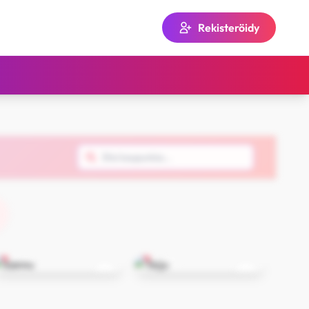
Rekisteröidy
Sannu
Teiju
Imatra
Imatra
29
20