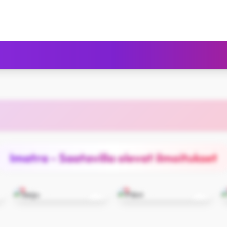
Imatra - Saatavilla olevat ilmoitukset
Seiju
Päivi
Imatra
Imatra
28
26